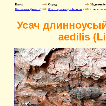
Класс
Отряд
Надсемейс
Насекомые (Insecta)
Жестокрылые (Coleoptera)
Chrysomelo
Усач длинноусый
aedilis (