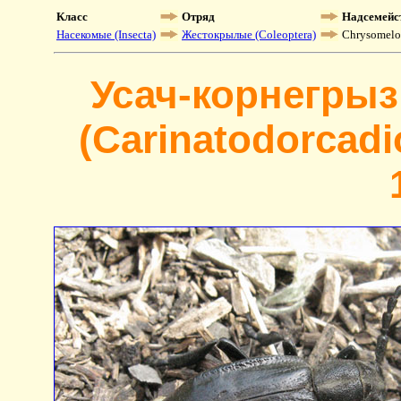
Класс
Отряд
Надсемейс
Насекомые (Insecta)
Жестокрылые (Coleoptera)
Chrysomelo
Усач-корнегрыз
(Carinatodorcadio