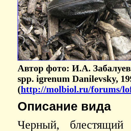
Автор фото: И.А. Забалуев
spp. igrenum Danilevsky, 1
(
http://molbiol.ru/forums/l
Описание вида
Черный, блестящий