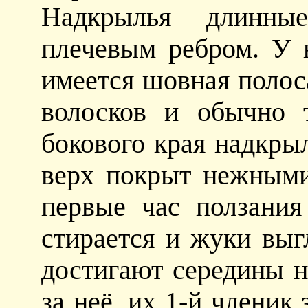
Надкрылья длинны
плечевым ребром. У
имеется шовная полос
волосков и обычно 
бокового края надкрыл
верх покрыт нежными
первые час ползани
стирается и жуки выг
достигают середины н
за неё, их 1-й членик 