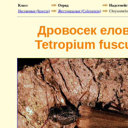
Класс
Отряд
Надсемейс
Насекомые (Insecta)
Жестокрылые (Coleoptera)
Chrysomelo
Дровосек ело
Tetropium fuscu