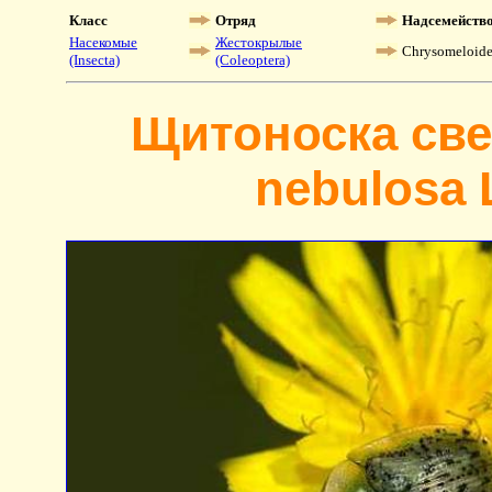
Класс
Отряд
Надсемейств
Насекомые
Жестокрылые
Chrysomeloid
(Insecta)
(Coleoptera)
Щитоноска све
nebulosa 