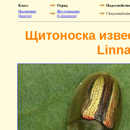
Класс
Отряд
Надсемейств
Насекомые
Жестокрылые
Chrysomeloid
(Insecta)
(Coleoptera)
Щитоноска извес
Linna