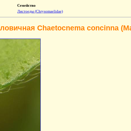
Семейство
Листоеды (Chrysomaelidae)
ловичная Chaetocnema concinna (Ma