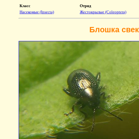
Класс
Отряд
Насекомые (Insecta)
Жестокрылые (Coleoptera)
Блошка свек