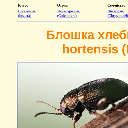
Класс
Отряд
Семейство
Насекомые
Жестокрылые
Листоеды
(Insecta)
(Coleoptera)
(Chrysomaeli
Блошка хлеб
hortensis (