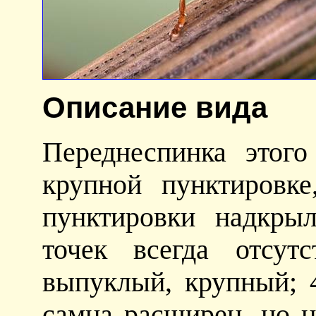
Описание вида
Переднеспинка этог
крупной пунктировке
пунктировки надкры
точек всегда отсут
выпуклый, крупный; 
самца расширен, но н