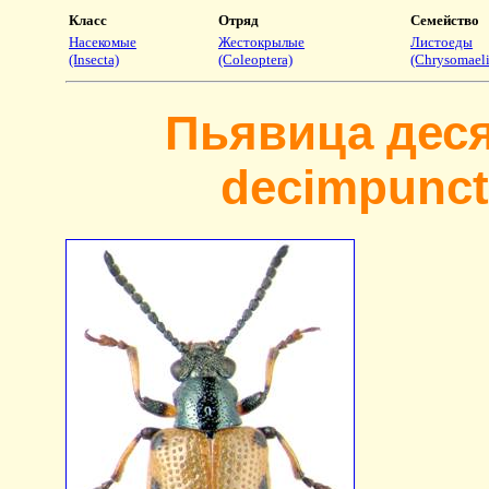
Класс
Отряд
Семейство
Насекомые
Жестокрылые
Листоеды
(Insecta)
(Coleoptera)
(Chrysomaeli
Пьявица дес
decimpuncta