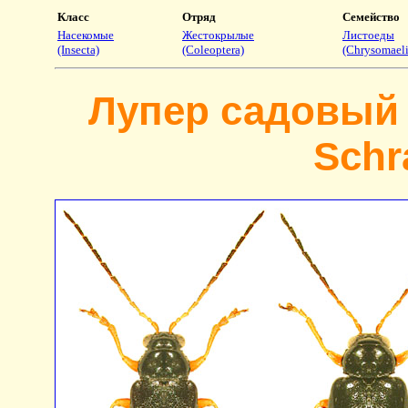
Класс
Отряд
Семейство
Насекомые
Жестокрылые
Листоеды
(Insecta)
(Coleoptera)
(Chrysomaeli
Лупер садовый 
Schr