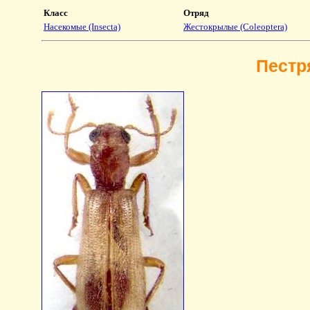
Класс
Отряд
Насекомые (Insecta)
Жестокрылые (Coleoptera)
Пестр