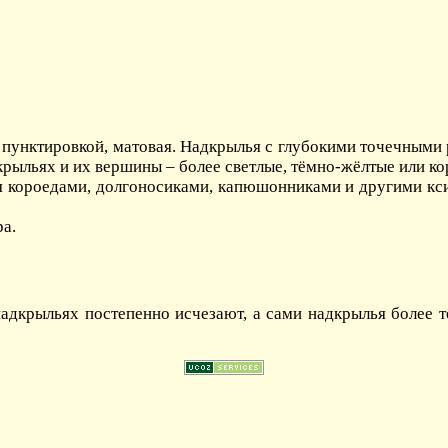
й пунктировкой, матовая. Надкрылья с глубокими точечными
дкрыльях и их вершины – более светлые, тёмно-жёлтые или к
я короедами, долгоносиками, капюшонниками и другими кс
ра.
адкрыльях постепенно исчезают, а сами надкрылья более 