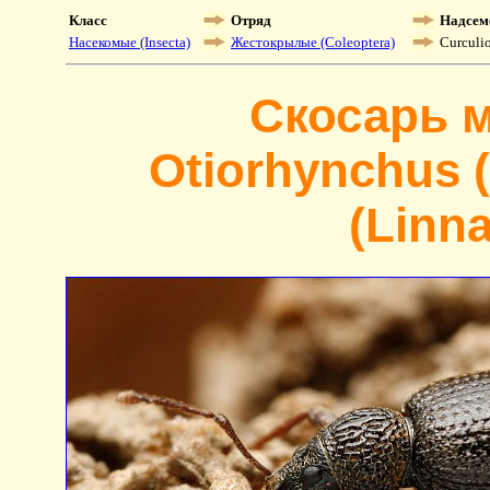
Класс
Отряд
Надсем
Насекомые (Insecta)
Жестокрылые (Coleoptera)
Curculi
Скосарь 
Otiorhynchus 
(Linna