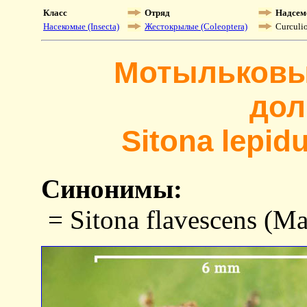
Класс
Отряд
Надсем
Насекомые (Insecta)
Жестокрылые (Coleoptera)
Curculi
Мотыльковы
дол
Sitona lepid
Синонимы:
= Sitona flavescens (M