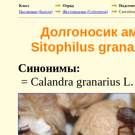
Класс
Отряд
Надсеме
Насекомые (Insecta)
Жестокрылые (Coleoptera)
Curculio
Долгоносик а
Sitophilus grana
Синонимы:
= Calandra granarius L.