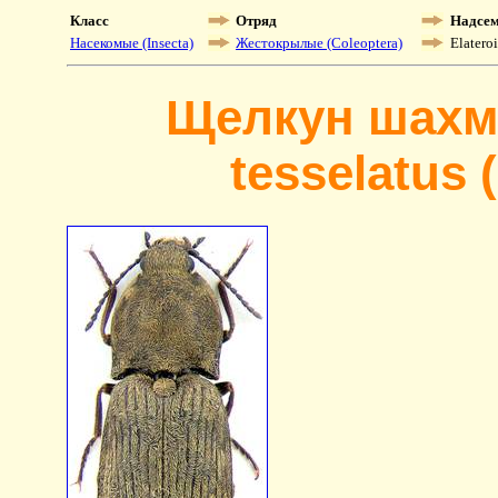
Класс
Отряд
Надсем
Насекомые (Insecta)
Жестокрылые (Coleoptera)
Elatero
Щелкун шахм
tesselatus 