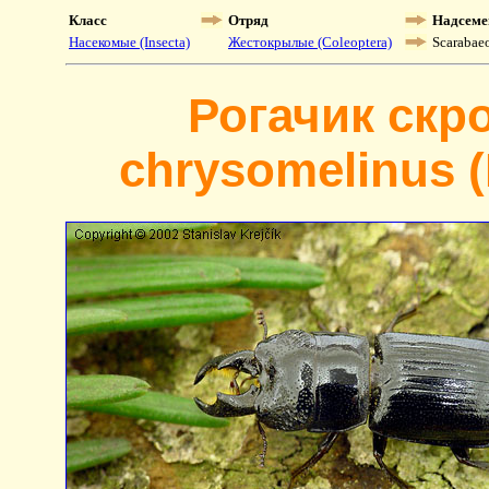
Класс
Отряд
Надсеме
Насекомые (Insecta)
Жестокрылые (Coleoptera)
Scarabae
Рогачик скр
chrysomelinus (