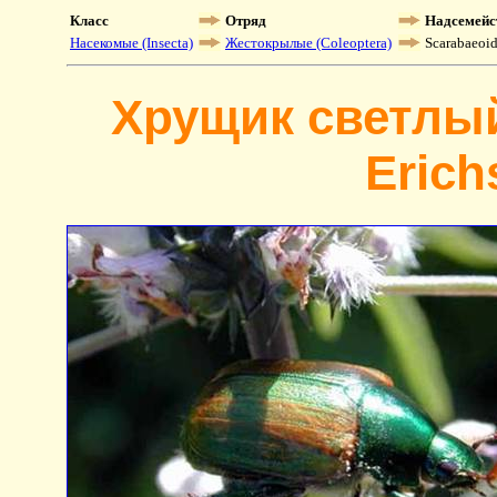
Класс
Отряд
Надсемейс
Насекомые (Insecta)
Жестокрылые (Coleoptera)
Scarabaeoi
Хрущик светлый
Erich