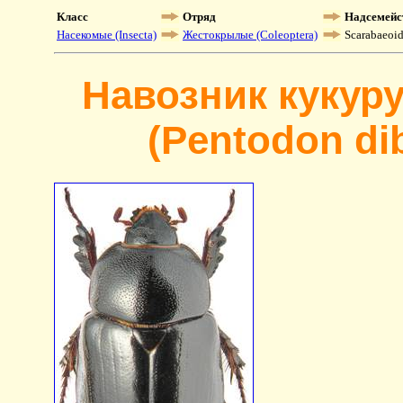
Класс
Отряд
Надсемейс
Насекомые (Insecta)
Жестокрылые (Coleoptera)
Scarabaeoi
Навозник кукур
(Pentodon dib