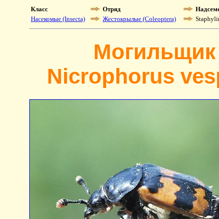
Класс
Отряд
Надсем
Насекомые (Insecta)
Жестокрылые (Coleoptera)
Staphyli
Могильщик
Nicrophorus vesp