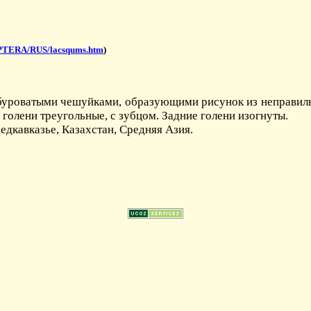
PTERA/RUS/lacsqums.htm
)
 буроватыми чешуйками, образующими рисунок из неправильн
голени треугольные, с зубцом. Задние голени изогнуты.
едкавказье, Казахстан, Средняя Азия.