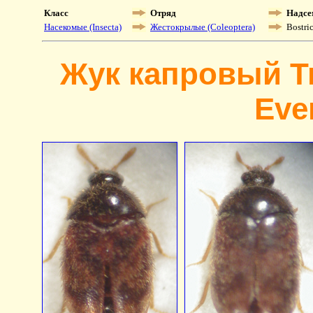
Класс
Отряд
Надсе
Насекомые (Insecta)
Жестокрылые (Coleoptera)
Bostri
Жук капровый T
Ever