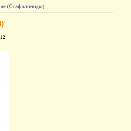
ae (Стафилиниды)
4)
012