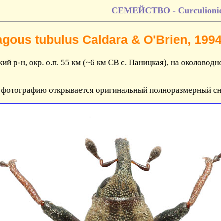
СЕМЕЙСТВО - Curculionid
gous tubulus Caldara & O'Brien, 199
ий р-н, окр. о.п. 55 км (~6 км СВ с. Паницкая), на околовод
 фотографию открывается оригинальный полноразмерный сни