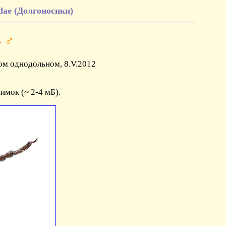
ae (Долгоносики)
4 ♂
ном однодольном, 8.V.2012
мок (~ 2-4 мБ).