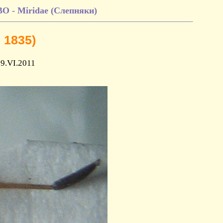
- Miridae (Слепняки)
 1835)
19.VI.2011