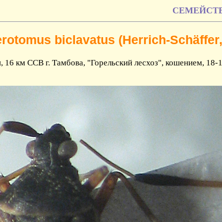
СЕМЕЙСТВО 
erotomus biclavatus (Herrich-Schäffer,
, 16 км ССВ г. Тамбова, "Горельский лесхоз", кошением, 18-