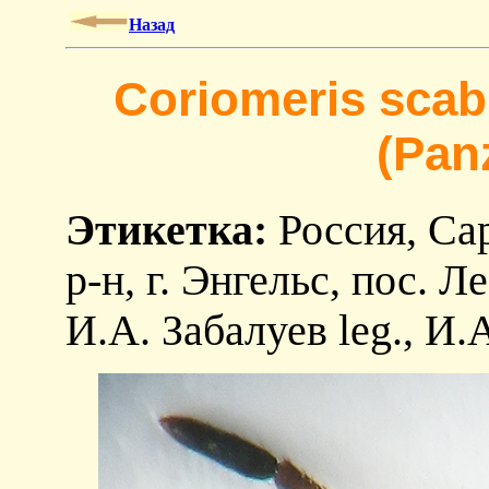
Назад
Coriomeris scabr
(Pan
Этикетка:
Россия, Сар
р-н, г. Энгельс, пос. 
И.А. Забалуев leg., И.А