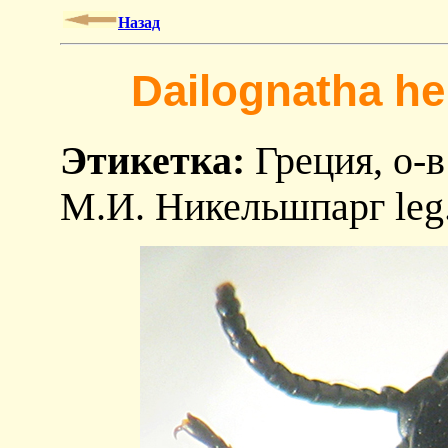
Назад
Dailognatha hel
Этикетка:
Греция, о-в
М.И. Никельшпарг leg.,