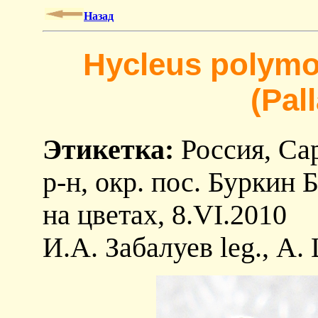
Назад
Hycleus polym
(Pal
Этикетка:
Россия, Сар
р-н, окр. пос. Буркин 
на цветах, 8.VI.2010
И.А. Забалуев leg., А.