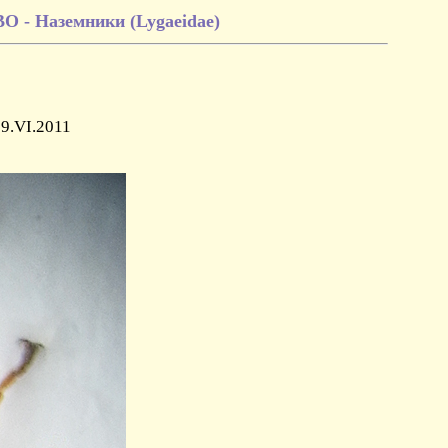
- Наземники (Lygaeidae)
19.VI.2011