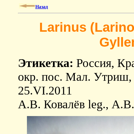
Назад
Larinus (Larin
Gylle
Этикетка:
Россия, Кр
окр. пос. Мал. Утриш, 
25.VI.2011
А.В. Ковалёв leg., А.В.