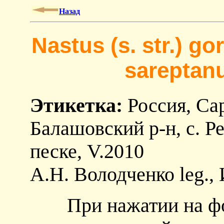
Назад
Nastus (s. str.) g
sareptanu
Этикетка:
Россия, Сар
Балашовский р-н, с. Р
песке, V.2010
А.Н. Володченко leg., 
При нажатии на ф