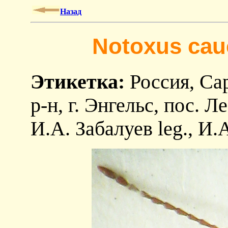
Назад
Notoxus cauc
Этикетка:
Россия, Сар
р-н, г. Энгельс, пос. 
И.А. Забалуев leg., И.А