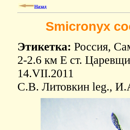
Назад
Smicronyx coe
Этикетка:
Россия, Сам
2-2.6 км E ст. Царевщи
14.VII.2011
С.В. Литовкин leg., И.