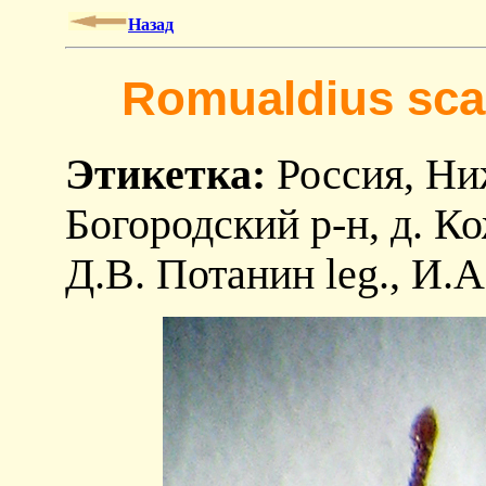
Назад
Romualdius scab
Этикетка:
Россия, Ниж
Богородский р-н, д. К
Д.В. Потанин leg., И.А