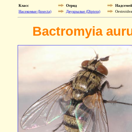
Класс
Отряд
Надсемей
Насекомые (Insecta)
Двукрылые (Diptera)
Oestroide
Bactromyia auru