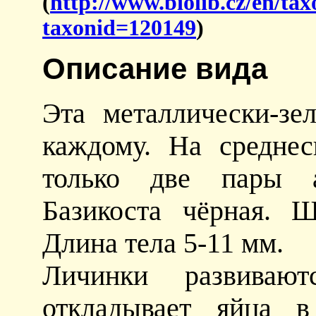
(
http://www.biolib.cz/en/ta
taxonid=120149
)
Описание вида
Эта металлически-зе
каждому. На средне
только две пары а
Базикоста чёрная. Щ
Длина тела 5-11 мм.
Личинки развиваю
откладывает яйца 