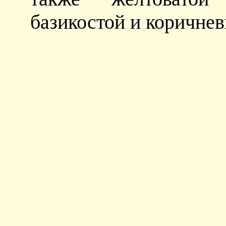
базикостой и коричне