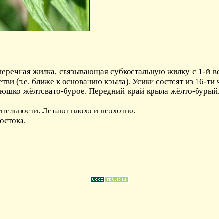
поперечная жилка, связывающая субкостальную жилку с 1-й 
тви (т.е. ближе к основанию крыла). Усики состоят из 16-ти 
рюшко жёлтовато-бурое. Передний край крыла жёлто-бурый
тельности. Летают плохо и неохотно.
остока.