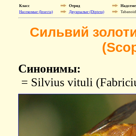
Класс
Отряд
Надсеме
Насекомые (Insecta)
Двукрылые (Diptera)
Tabanoid
Сильвий золотис
(Scop
Синонимы:
= Silvius vituli (Fabric