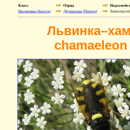
Класс
Отряд
Надсемейс
Насекомые (Insecta)
Двукрылые (Diptera)
Stratiomyoi
Львинка–хам
chamaeleon 