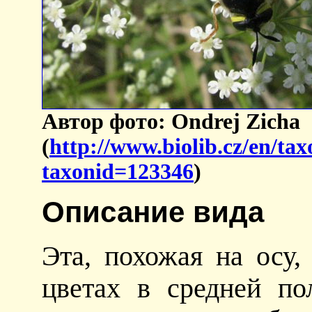
Автор фото: Ondrej Zicha
(
http://www.biolib.cz/en/ta
taxonid=123346
)
Описание вида
Эта, похожая на осу,
цветах в средней по