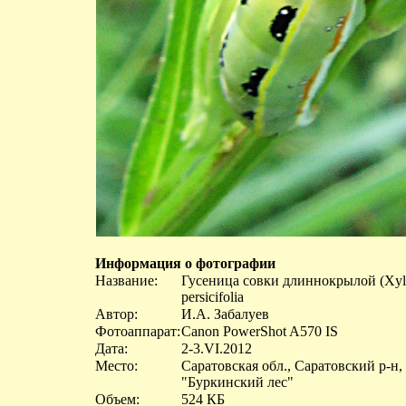
Информация о фотографии
Название:
Гусеница совки длиннокрылой (Xylen
persicifolia
Автор:
И.А. Забалуев
Фотоаппарат:
Canon PowerShot A570 IS
Дата:
2-3.VI.2012
Место:
Саратовская обл., Саратовский р-н, 
"Буркинский лес"
Объем:
524 КБ