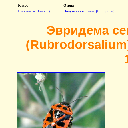
Класс
Отряд
Насекомые (Insecta)
Полужесткокрылые (Hemiptera)
Эвридема се
(Rubrodorsalium)