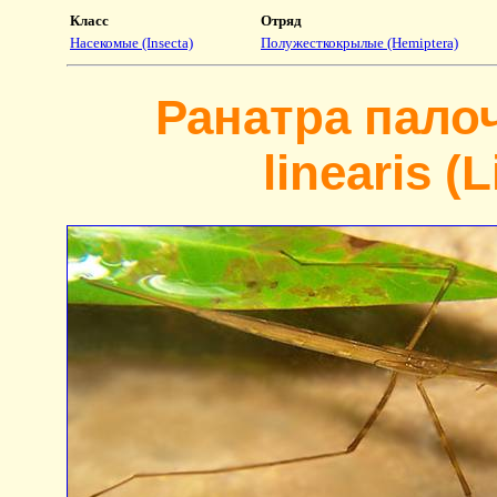
Класс
Отряд
Насекомые (Insecta)
Полужесткокрылые (Hemiptera)
Ранатра пало
linearis (