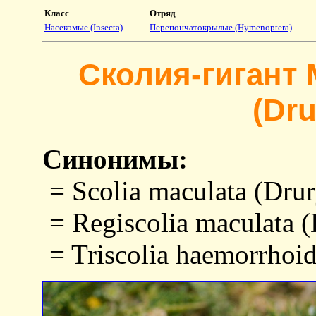
Класс
Отряд
Насекомые (Insecta)
Перепончатокрылые (Hymenoptera)
Сколия-гигант 
(Dru
Синонимы:
= Scolia maculata (Drur
= Regiscolia maculata (
= Triscolia haemorrhoid