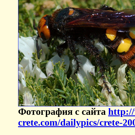
Фотография с сайта
http:/
crete.com/dailypics/crete-2