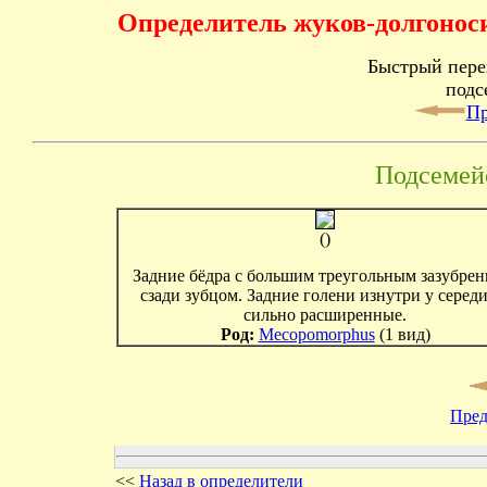
Определитель жуков-долгоносик
Быстрый пере
подс
Пр
Подсемей
()
Задние бёдра с большим треугольным зазубре
сзади зубцом. Задние голени изнутри у серед
сильно расширенные.
Род:
Mecopomorphus
(1 вид)
Пред
<<
Назад в определители