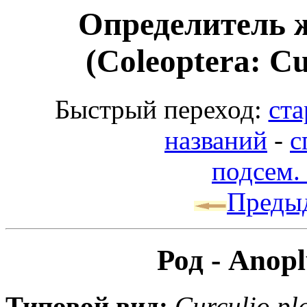
Определитель 
(Coleoptera: Cu
Быстрый переход:
ста
названий
-
с
подсем. 
Преды
Род - Anop
Типовой вид:
Curculio pl