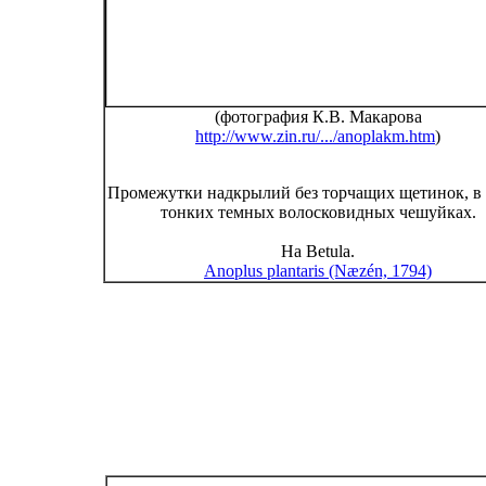
(фотография К.В. Макарова
http://www.zin.ru/.../anoplakm.htm
)
Промежутки надкрылий без торчащих щетинок, в
тонких темных волосковидных чешуйках.
На Betula.
Anoplus plantaris (Næzén, 1794)