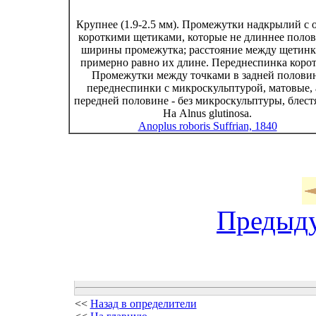
Крупнее (1.9-2.5 мм). Промежутки надкрылий с 
короткими щетиками, которые не длиннее поло
ширины промежутка; расстояние между щетин
примерно равно их длине. Переднеспинка корот
Промежутки между точками в задней полови
переднеспинки с микроскульптурой, матовые, 
передней половине - без микроскульптуры, блест
На Alnus glutinosa.
Anoplus roboris Suffrian, 1840
Предыд
<<
Назад в определители