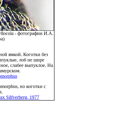
llocola - фотографии И.А.
а)
ной ямкой. Коготки без
ыпуклые, лоб не шире
нное, слабее выпуклое. На
 амурском.
omorphus
morphus, но коготки с
и.
ax Silfverberg, 1977