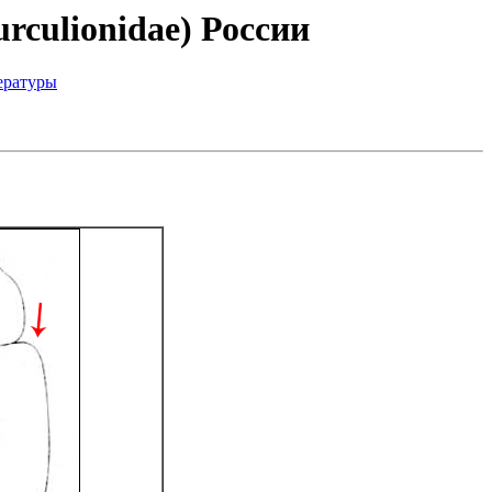
rculionidae) России
ературы