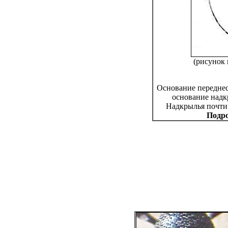
(рисунок 
Основание переднес
основание надк
Надкрылья почти 
Подро