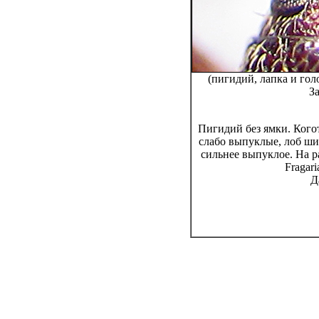
(пигидий, лапка и гол
З
Пигидий без ямки. Кого
слабо выпуклые, лоб шир
сильнее выпуклое. На р
Fragari
Д