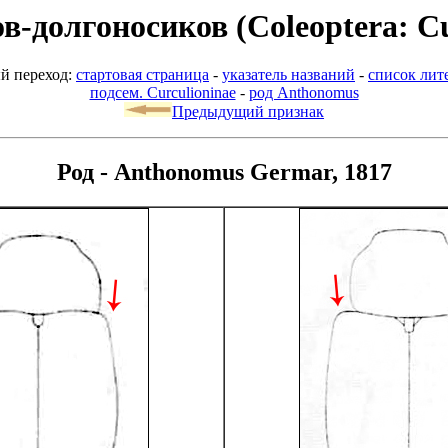
-долгоносиков (Coleoptera: Cu
й переход:
стартовая страница
-
указатель названий
-
список лит
подсем. Curculioninae
-
род Anthonomus
Предыдущий признак
Род - Anthonomus Germar, 1817