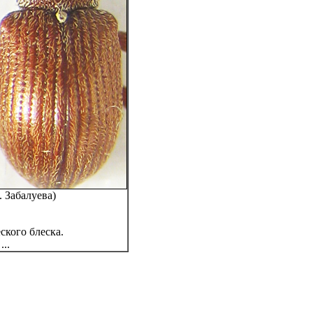
 Забалуева)
ского блеска.
..