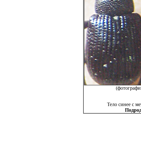
(фотографи
Тело синее с м
Подрод