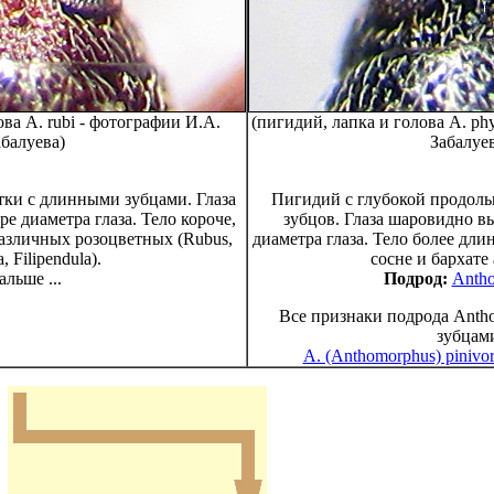
ова A. rubi - фотографии И.А.
(пигидий, лапка и голова A. phy
абалуева)
Забалуев
тки с длинными зубцами. Глаза
Пигидий с глубокой продоль
е диаметра глаза. Тело короче,
зубцов. Глаза шаровидно в
азличных розоцветных (Rubus,
диаметра глаза. Тело более дли
a, Filipendula).
сосне и бархате
альше ...
Подрод:
Anth
Все признаки подрода Antho
зубцам
A. (Anthomorphus) pinivor