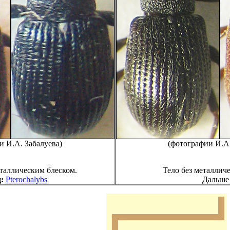
и И.А. Забалуева)
(фотографии И.А.
еталлическим блеском.
Тело без металличе
:
Pterochalybs
Дальше .