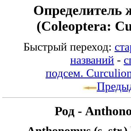
Определитель 
(Coleoptera: Cu
Быстрый переход:
ста
названий
-
с
подсем. Curculio
Преды
Род - Anthon
Anthonomus (s. str.)