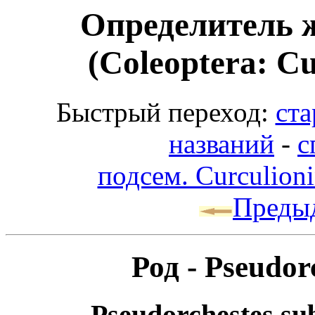
Определитель 
(Coleoptera: Cu
Быстрый переход:
ста
названий
-
с
подсем. Curculion
Преды
Род - Pseudor
Pseudorchestes sub