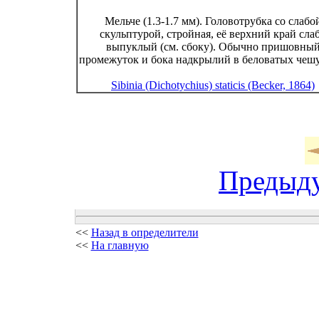
Мельче (1.3-1.7 мм). Головотрубка со слабо
скульптурой, стройная, её верхний край сла
выпуклый (см. сбоку). Обычно пришовны
промежуток и бока надкрылий в беловатых чеш
Sibinia (Dichotychius) staticis (Becker, 1864)
Предыд
<<
Назад в определители
<<
На главную