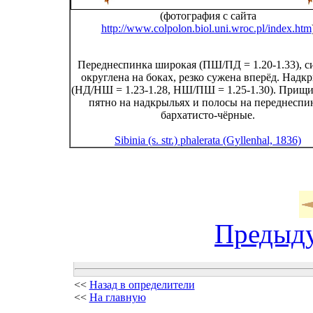
(фотография с сайта
http://www.colpolon.biol.uni.wroc.pl/index.htm
Переднеспинка широкая (ПШ/ПД = 1.20-1.33), с
округлена на боках, резко сужена вперёд. Надк
(НД/НШ = 1.23-1.28, НШ/ПШ = 1.25-1.30). Прищи
пятно на надкрыльях и полосы на переднеспи
бархатисто-чёрные.
Sibinia (s. str.) phalerata (Gyllenhal, 1836)
Предыд
<<
Назад в определители
<<
На главную