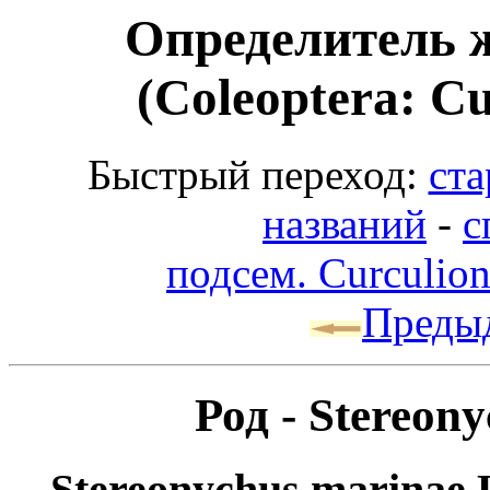
Определитель 
(Coleoptera: Cu
Быстрый переход:
ста
названий
-
с
подсем. Curculion
Преды
Род - Stereony
Stereonychus marinae 