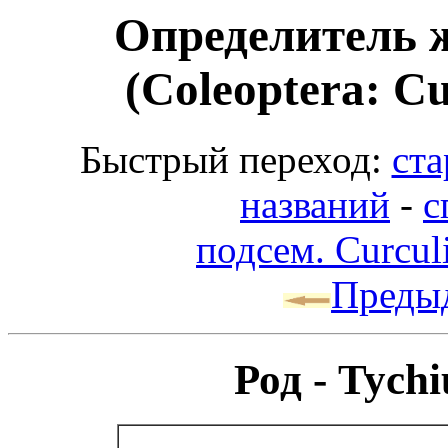
Определитель 
(Coleoptera: Cu
Быстрый переход:
ста
названий
-
с
подсем. Curcul
Преды
Род - Tych