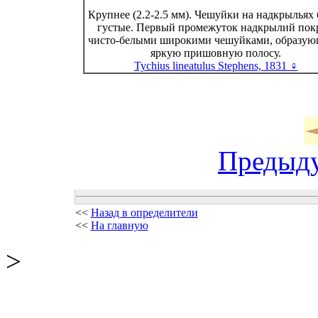
Крупнее (2.2-2.5 мм). Чешуйки на надкрыльях 
густые. Первый промежуток надкрылий пок
чисто-белыми широкими чешуйками, образу
яркую пришовную полосу.
Tychius lineatulus Stephens, 1831 ♀
Предыд
<<
Назад в определители
<<
На главную
>